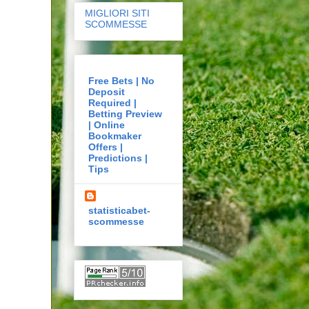
MIGLIORI SITI
SCOMMESSE
Free Bets | No
Deposit
Required |
Betting Preview
| Online
Bookmaker
Offers |
Predictions |
Tips
statisticabet-
scommesse