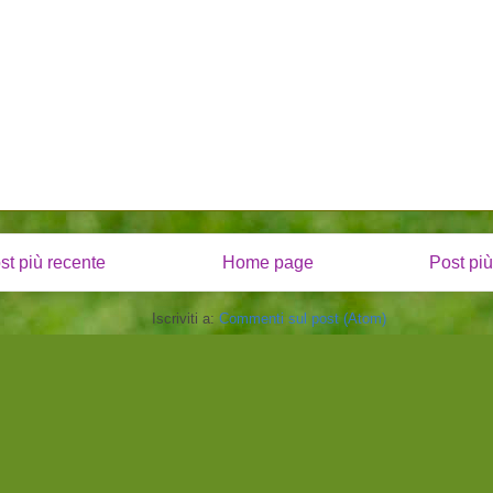
st più recente
Home page
Post pi
Iscriviti a:
Commenti sul post (Atom)