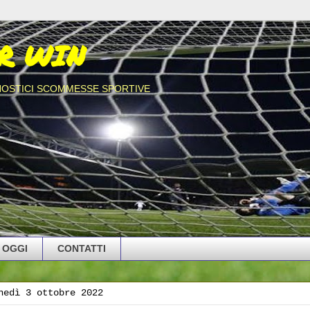
ER WIN
NOSTICI SCOMMESSE SPORTIVE
 OGGI
CONTATTI
nedì 3 ottobre 2022