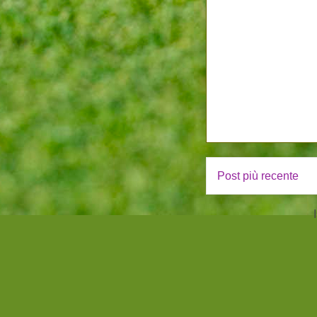
Post più recente