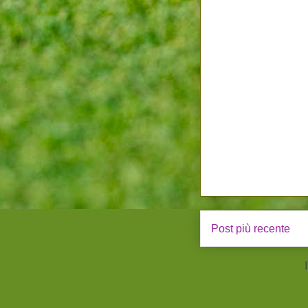
Post più recente