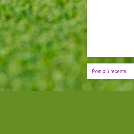
Post più recente