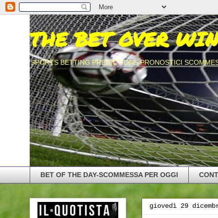
THE BET OVER WI
SPORTS BETTING PREDICTIONS PRONOSTICI SCOMME
BET OF THE DAY-SCOMMESSA PER OGGI
CONT
giovedì 29 dicemb