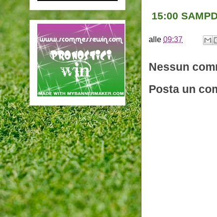
15:00 SAMPD
alle
09:37
Nessun com
Posta un c