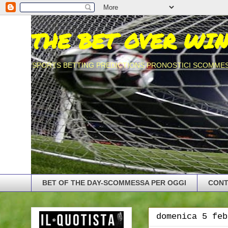
THE BET OVER WI
SPORTS BETTING PREDICTIONS PRONOSTICI SCOMME
BET OF THE DAY-SCOMMESSA PER OGGI
CONT
domenica 5 feb