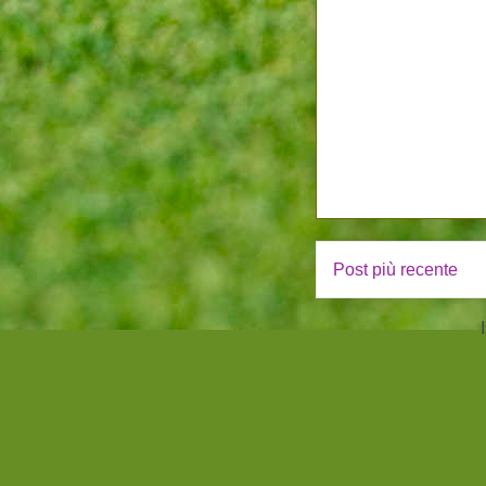
Post più recente