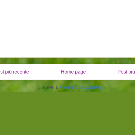
st più recente
Home page
Post pi
Iscriviti a:
Commenti sul post (Atom)