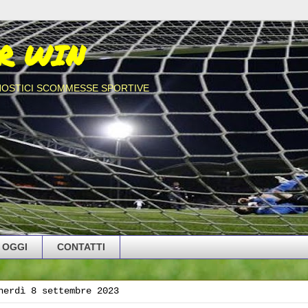
ER WIN
NOSTICI SCOMMESSE SPORTIVE
 OGGI
CONTATTI
nerdì 8 settembre 2023