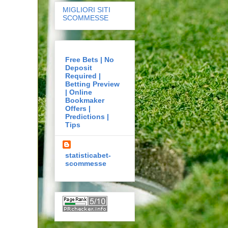
MIGLIORI SITI
SCOMMESSE
Free Bets | No
Deposit
Required |
Betting Preview
| Online
Bookmaker
Offers |
Predictions |
Tips
statisticabet-
scommesse