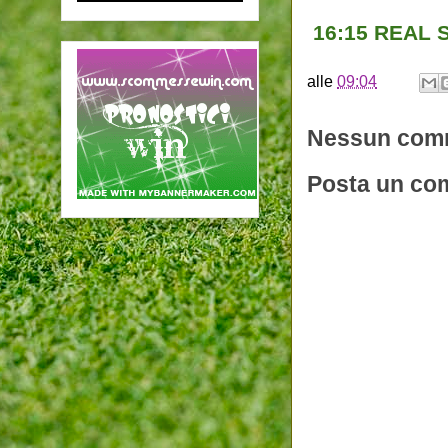
16:15 REAL 
alle
09:04
Nessun com
Posta un c