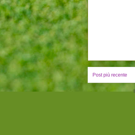
Post più recente