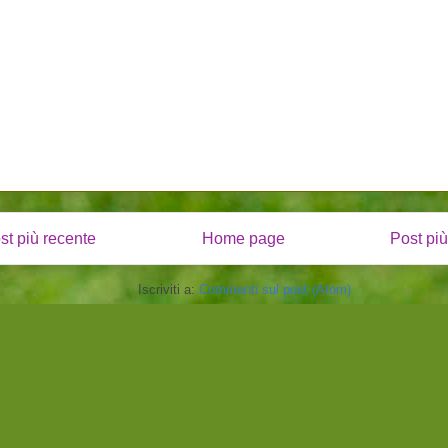
st più recente
Home page
Post pi
Iscriviti a:
Commenti sul post (Atom)