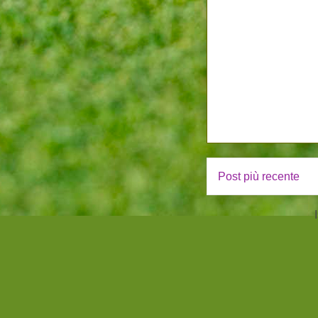
Post più recente