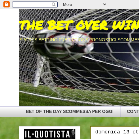
THE BET OVER WI
SPORTS BETTING PREDICTIONS PRONOSTICI SCOMME
BET OF THE DAY-SCOMMESSA PER OGGI
CONT
domenica 13 ot