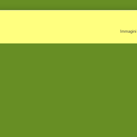
Immagini 