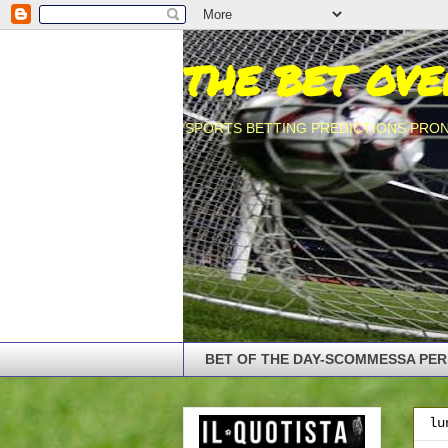
THE BET OV
SPORTS BETTING PREDICTIONS PRO
BET OF THE DAY-SCOMMESSA PER
lu