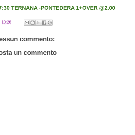
7:30 TERNANA -PONTEDERA 1+OVER @2.00
e
10:28
essun commento:
osta un commento