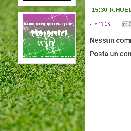
15:30 R.HUE
alle
11:13
Nessun com
Posta un c