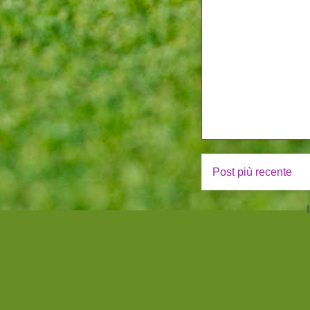
Post più recente