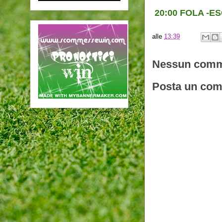
20:00 FOLA -E
alle
13:39
Nessun comm
Posta un co