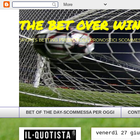
THE BET OVER WI
SPORTS BETTING PREDICTIONS PRONOSTICI SCOMME
BET OF THE DAY-SCOMMESSA PER OGGI
CONT
venerdì 27 giu