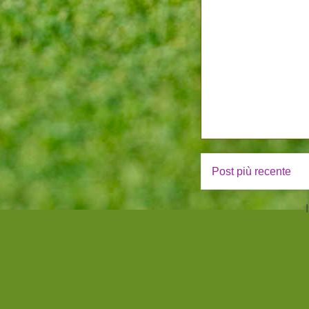
Post più recente