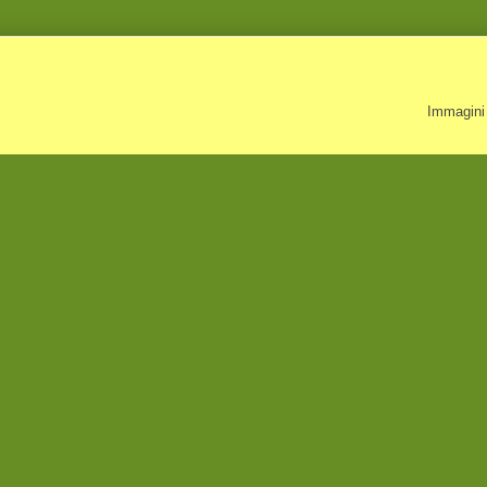
Immagini 