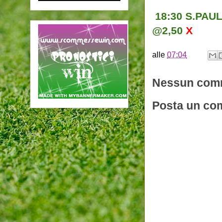
18:30 S.PAU
@2,50
X
alle
07:04
Nessun com
Posta un c